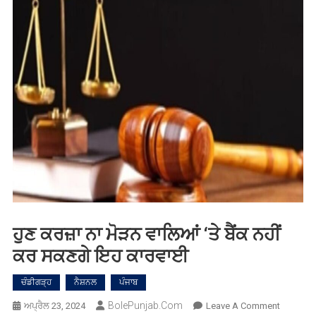
ਹੁਣ ਕਰਜ਼ਾ ਨਾ ਮੋੜਨ ਵਾਲਿਆਂ ‘ਤੇ ਬੈਂਕ ਨਹੀਂ
ਕਰ ਸਕਣਗੇ ਇਹ ਕਾਰਵਾਈ
ਚੰਡੀਗੜ੍ਹ
ਨੈਸ਼ਨਲ
ਪੰਜਾਬ
BolePunjab.com
On
ਅਪ੍ਰੈਲ 23, 2024
Leave A Comment