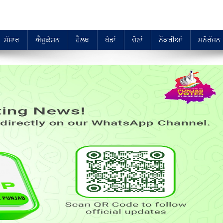
ਸੰਸਾਰ
ਐਜੂਕੇਸ਼ਨ
ਹੈਲਥ
ਖੇਡਾਂ
ਚੋਣਾਂ
ਨੌਕਰੀਆਂ
ਮਨੋਰੰਜਨ