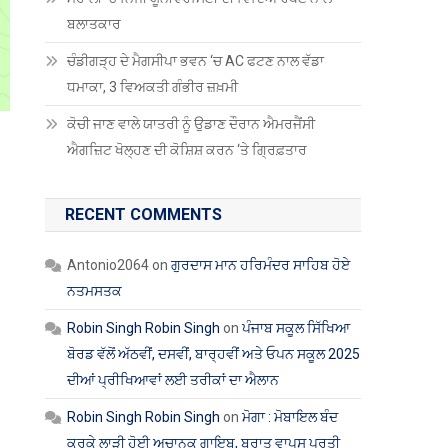
ਬਲਾਤਕਾਰ
ਚੰਡੀਗੜ੍ਹ ਦੇ ਮੈਗਸੀਪਾ ਭਵਨ ‘ਚ AC ਫਟਣ ਨਾਲ ਵੱਡਾ
ਧਮਾਕਾ, 3 ਵਿਅਕਤੀ ਗੰਭੀਰ ਜ਼ਖ਼ਮੀ
ਕੋਚੀ ਜਾਣ ਵਾਲੇ ਯਾਤਰੀ ਨੂੰ ਉਡਾਣ ਦੌਰਾਨ ਐਮਰਜੈਂਸੀ
ਐਗਜ਼ਿਟ ਖੋਲ੍ਹਣ ਦੀ ਕੋਸ਼ਿਸ਼ ਕਰਨ ‘ਤੇ ਗ੍ਰਿਫ਼ਤਾਰ
RECENT COMMENTS
Antonio2064
on
ਗੁਰਦਾਸ ਮਾਨ ਹਰਿਮੰਦਰ ਸਾਹਿਬ ਹੋਏ
ਨਤਮਸਤਕ
Robin Singh Robin Singh
on
ਪੰਜਾਬ ਸਕੂਲ ਸਿੱਖਿਆ
ਬੋਰਡ ਵੱਲੋਂ ਅੱਠਵੀਂ, ਦਸਵੀਂ, ਬਾਰ੍ਹਵੀਂ ਅਤੇ ਓਪਨ ਸਕੂਲ 2025
ਦੀਆਂ ਪ੍ਰੀਖਿਆਵਾਂ ਲਈ ਤਰੀਕਾਂ ਦਾ ਐਲਾਨ
Robin Singh Robin Singh
on
ਮੋਗਾ : ਮੋਬਾਇਲ ਬੰਦ
ਕਰਕੇ ਲਾੜੀ ਹੋਈ ਅਚਾਨਕ ਗਾਇਬ, ਬਰਾਤ ਵਾਪਸ ਪਰਤੀ