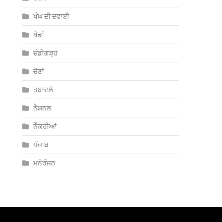
ਖੰਘ ਦੀ ਦਵਾਈ
ਖੇਡਾਂ
ਚੰਡੀਗੜ੍ਹ
ਚੋਣਾਂ
ਤਬਾਦਲੇ
ਨੈਸ਼ਨਲ
ਨੌਕਰੀਆਂ
ਪੰਜਾਬ
ਮਨੋਰੰਜਨ