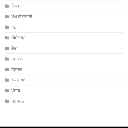
ਹੈਲਥ
ਖੰਘ ਦੀ ਦਵਾਈ
ਖੇਡਾਂ
ਚੰਡੀਗੜ੍ਹ
ਚੋਣਾਂ
ਤਬਾਦਲੇ
ਨੈਸ਼ਨਲ
ਨੌਕਰੀਆਂ
ਪੰਜਾਬ
ਮਨੋਰੰਜਨ