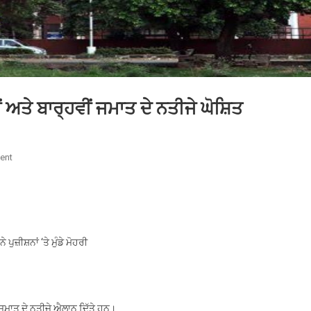
 ਅਤੇ ਬਾਰ੍ਹਵੀਂ ਜਮਾਤ ਦੇ ਨਤੀਜੇ ਘੋਸ਼ਿਤ
On
ent
ਪੰਜਾਬ
ਸਕੂਲ
ਸਿੱਖਿਆ
ਬੋਰਡ
ਵੱਲੋਂ
ੁਜ਼ੀਸ਼ਨਾਂ ‘ਤੇ ਮੁੰਡੇ ਮੋਹਰੀ
ਅੱਠਵੀਂ
ਅਤੇ
ਬਾਰ੍ਹਵੀਂ
ਜਮਾਤ
ਜਮਾਤ ਦੇ ਨਤੀਜੇ ਐਲਾਨ ਦਿੱਤੇ ਹਨ।