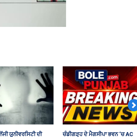
N
ਨ ਸਭਾ ਵਿੱਚ ਮਾਈਨਿੰਗ ‘ਤੇ
ਪੰਜਾਬ ਕਾਂਗਰਸ ਦੀ ਲੁਧਿਆਣਾ ਮੀਟਿੰਗ