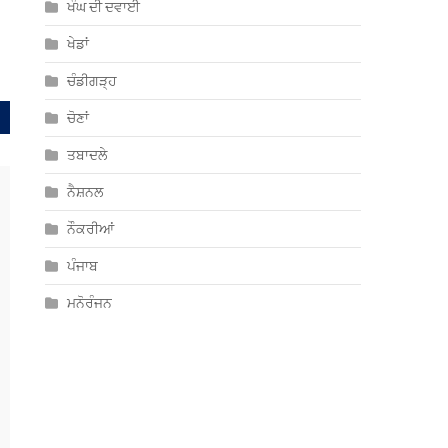
ਖੰਘ ਦੀ ਦਵਾਈ
ਖੇਡਾਂ
ਚੰਡੀਗੜ੍ਹ
ਚੋਣਾਂ
ਤਬਾਦਲੇ
ਨੈਸ਼ਨਲ
ਨੌਕਰੀਆਂ
ਪੰਜਾਬ
ਮਨੋਰੰਜਨ