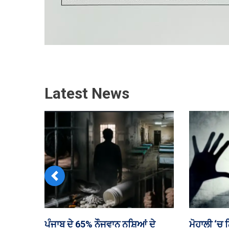
Latest News
Previous
ਕੋਚੀ ਜਾਣ ਵਾਲੇ ਯਾਤਰੀ ਨੂੰ ਉਡਾਣ ਦੌਰਾਨ
ਪੰਜਾਬ ਵਿਧਾ