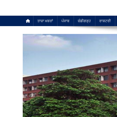
ਤਾਜ਼ਾ ਖ਼ਬਰਾਂ
ਪੰਜਾਬ
ਚੰਡੀਗੜ੍ਹ
ਰਾਸ਼ਟਰੀ