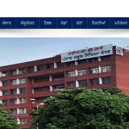
ਸੰਸਾਰ
ਐਜੂਕੇਸ਼ਨ
ਹੈਲਥ
ਖੇਡਾਂ
ਚੋਣਾਂ
ਨੌਕਰੀਆਂ
ਮਨੋਰੰਜਨ