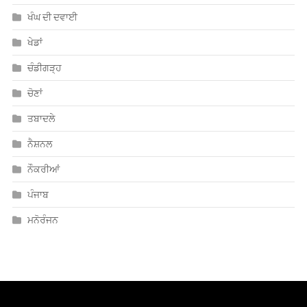
ਨੌਕਰੀਆਂ
ਪੰਜਾਬ
ਮਨੋਰੰਜਨ