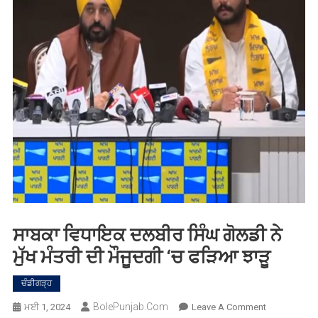
ਸਾਬਕਾ ਵਿਧਾਇਕ ਦਲਬੀਰ ਸਿੰਘ ਗੋਲਡੀ ਨੇ
ਮੁੱਖ ਮੰਤਰੀ ਦੀ ਮੌਜੂਦਗੀ ‘ਚ ਫੜਿਆ ਝਾੜੂ
ਚੰਡੀਗੜ੍ਹ
BolePunjab.com
On
ਮਈ 1, 2024
Leave A Comment