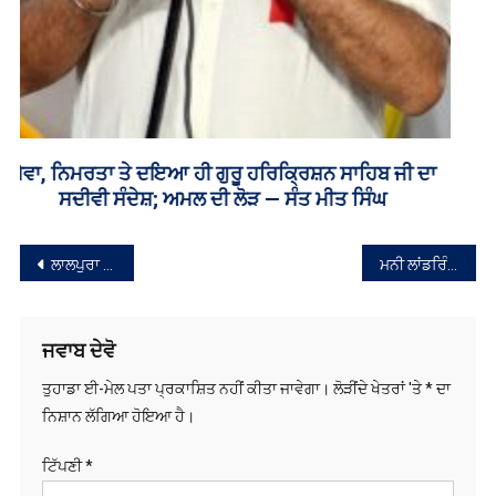
ਸੰਪਾਦਨਾ
ਲਾਲਪੁਰਾ ਨੇ ਅਮਨਜੋਤ ਕੌਰ ਰਾਮੂਵਾਲੀਆ ਨਾਲ ਦੁੱਖ ਸਾਂਝਾ ਕੀਤਾ
ਮਨੀ ਲਾਂਡਰਿੰਗ ਮਾਮਲੇ ‘ਚ ਈਡੀ ਦੀ ਵੱਡੀ ਕਾਰਵਾਈ, ਵਿਧਾਇਕ ਦਾ ਬੇਟਾ ਗ੍ਰਿਫਤਾਰ
ਨੈਵੀਗੇਸ਼ਨ
ਜਵਾਬ ਦੇਵੋ
ਤੁਹਾਡਾ ਈ-ਮੇਲ ਪਤਾ ਪ੍ਰਕਾਸ਼ਿਤ ਨਹੀਂ ਕੀਤਾ ਜਾਵੇਗਾ।
ਲੋੜੀਂਦੇ ਖੇਤਰਾਂ 'ਤੇ
*
ਦਾ
ਨਿਸ਼ਾਨ ਲੱਗਿਆ ਹੋਇਆ ਹੈ।
ਟਿੱਪਣੀ
*
ਨਾਮ
*