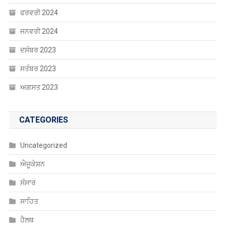
CATEGORIES
Uncategorized
ਐਜੂਕੇਸ਼ਨ
ਸੰਸਾਰ
ਸਾਹਿਤ
ਹੈਲਥ
ਖੰਘ ਦੀ ਦਵਾਈ
ਖੇਡਾਂ
ਚੰਡੀਗੜ੍ਹ
ਚੋਣਾਂ
ਤਬਾਦਲੇ
ਨੈਸ਼ਨਲ