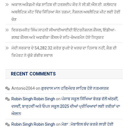
RECENT COMMENTS
Antonio2064
on
ਗੁਰਦਾਸ ਮਾਨ ਹਰਿਮੰਦਰ ਸਾਹਿਬ ਹੋਏ ਨਤਮਸਤਕ
Robin Singh Robin Singh
on
ਪੰਜਾਬ ਸਕੂਲ ਸਿੱਖਿਆ ਬੋਰਡ ਵੱਲੋਂ ਅੱਠਵੀਂ,
ਦਸਵੀਂ, ਬਾਰ੍ਹਵੀਂ ਅਤੇ ਓਪਨ ਸਕੂਲ 2025 ਦੀਆਂ ਪ੍ਰੀਖਿਆਵਾਂ ਲਈ ਤਰੀਕਾਂ ਦਾ
ਐਲਾਨ
Robin Singh Robin Singh
on
ਮੋਗਾ : ਮੋਬਾਇਲ ਬੰਦ ਕਰਕੇ ਲਾੜੀ ਹੋਈ
ਅਚਾਨਕ ਗਾਇਬ, ਬਰਾਤ ਵਾਪਸ ਪਰਤੀ
Robin Singh Robin Singh
on
ਖੰਗੂੜਾ ਅਤੇ ਸਾਥੀਆਂ ਨੂੰ ਮੁਅੱਤਲ ਕਰਨ
ਵਿਰੁੱਧ ਪੰਜਾਬ ਸਕੂਲ ਸਿੱਖਿਆ ਬੋਰਡ ‘ਚ ਗੇਟ ਰੈਲੀ
Robin Singh Robin Singh
on
ਡੀ.ਟੀ.ਐੱਫ. ਵੱਲੋਂ ਲੈਕਚਰਾਰਾਂ ਦੀਆਂ ਡਾਈਟਾਂ
ਵਿੱਚ ਬਦਲੀਆਂ ਦਾ ਸਖ਼ਤ ਵਿਰੋਧ
ARCHIVES