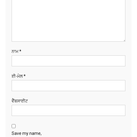
ਈ-ਮੇਲ
*
ਵੈੱਬਸਾਈਟ
Save my name,
email, and website
in this browser for
the next time I
comment.