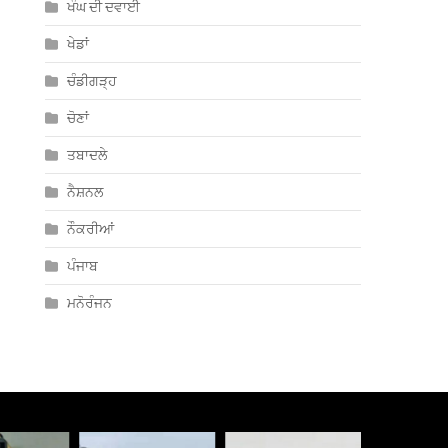
ਖੰਘ ਦੀ ਦਵਾਈ
ਖੇਡਾਂ
ਚੰਡੀਗੜ੍ਹ
ਚੋਣਾਂ
ਤਬਾਦਲੇ
ਨੈਸ਼ਨਲ
ਨੌਕਰੀਆਂ
ਪੰਜਾਬ
ਮਨੋਰੰਜਨ