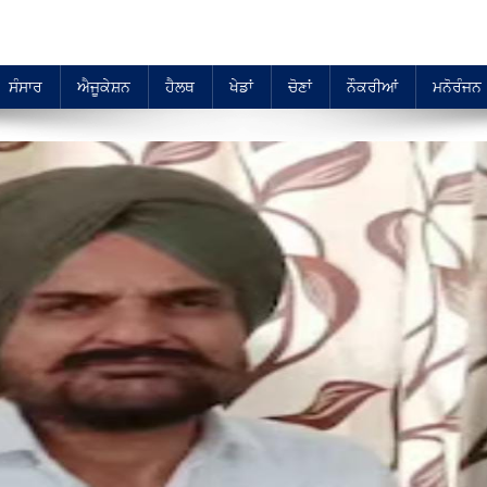
ਸੰਸਾਰ
ਐਜੂਕੇਸ਼ਨ
ਹੈਲਥ
ਖੇਡਾਂ
ਚੋਣਾਂ
ਨੌਕਰੀਆਂ
ਮਨੋਰੰਜਨ