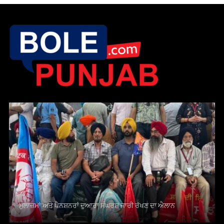
ਮੁਲਾਜ਼ਮਾਂ ਅਤੇ ਪੈਨਸ਼ਨਰਾਂ ਦੁਆਰਾ ਸੰਘਰਸ਼ ਜਾਰੀ ਰੱਖਣ ਦਾ ਐਲਾਨ