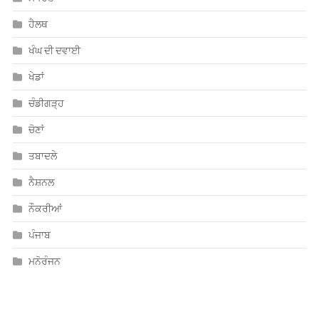
ਹੈਲਥ
ਖੰਘ ਦੀ ਦਵਾਈ
ਖੇਡਾਂ
ਚੰਡੀਗੜ੍ਹ
ਚੋਣਾਂ
ਤਬਾਦਲੇ
ਨੈਸ਼ਨਲ
ਨੌਕਰੀਆਂ
ਪੰਜਾਬ
ਮਨੋਰੰਜਨ