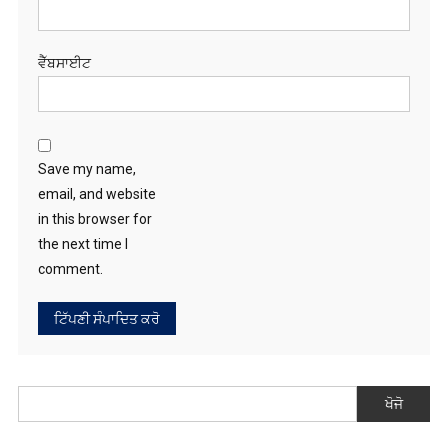
in this browser for
the next time I
comment.
ਖੋਜੋ
RECENT POSTS
ਸੇਵਾ, ਨਿਮਰਤਾ ਤੇ ਦਇਆ ਹੀ ਗੁਰੂ ਹਰਿਕ੍ਰਿਸ਼ਨ ਸਾਹਿਬ ਜੀ ਦਾ ਸਦੀਵੀ ਸੰਦੇਸ਼;
ਅਮਲ ਦੀ ਲੋੜ — ਸੰਤ ਮੀਤ ਸਿੰਘ
ਪੰਨੂ ਕਤਲ ਸਾਜ਼ਿਸ਼ ਕੇਸ: ਭਾਰਤ ‘ਤੇ ਲੱਗੇ ਦੋਸ਼ਾਂ ਵਿਚਾਲੇ ਪੰਨੂ ਖੁਦ ਅਦਾਲਤ ਵਿੱਚ
ਰੱਖੇਗਾ ਆਪਣਾ ਪੱਖ, ਨਵੰਬਰ ਵਿਚ ਫ਼ੈਸਲਾ ਦੇਣ ਦੀ ਅਪੀਲ
ਅਕਾਲ ਅਕੈਡਮੀ ਜੰਡ ਸਾਹਿਬ ਦੀ ਹਰਸ਼ਦੀਪ ਕੌਰ ਨੇ ਸੀ.ਬੀ.ਐੱਸ.ਈ. ਕਲੱਸਟਰ