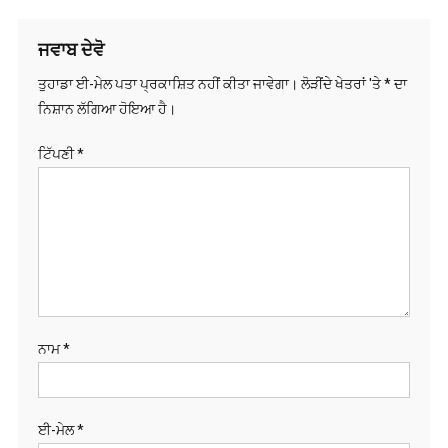
ਨਾਮ
*
ਈ-ਮੇਲ
*
ਵੈੱਬਸਾਈਟ
Save my name,
email, and website