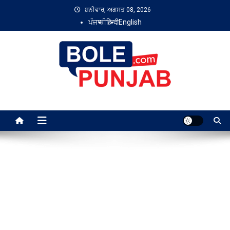
Skip
ਸ਼ਨੀਵਾਰ, ਅਗਸਤ 08, 2026
to
ਪੰਜਾਬੀ
हिन्दी
English
content
Bole Punjab