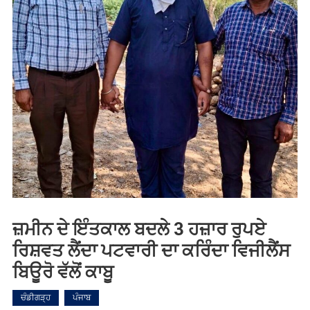
ਜ਼ਮੀਨ ਦੇ ਇੰਤਕਾਲ ਬਦਲੇ 3 ਹਜ਼ਾਰ ਰੁਪਏ
ਰਿਸ਼ਵਤ ਲੈਂਦਾ ਪਟਵਾਰੀ ਦਾ ਕਰਿੰਦਾ ਵਿਜੀਲੈਂਸ
ਬਿਊਰੋ ਵੱਲੋਂ ਕਾਬੂ
ਚੰਡੀਗੜ੍ਹ
ਪੰਜਾਬ