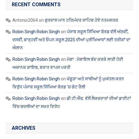
RECENT COMMENTS
Antonio2064
on
ਗੁਰਦਾਸ ਮਾਨ ਹਰਿਮੰਦਰ ਸਾਹਿਬ ਹੋਏ ਨਤਮਸਤਕ
Robin Singh Robin Singh
on
ਪੰਜਾਬ ਸਕੂਲ ਸਿੱਖਿਆ ਬੋਰਡ ਵੱਲੋਂ ਅੱਠਵੀਂ,
ਦਸਵੀਂ, ਬਾਰ੍ਹਵੀਂ ਅਤੇ ਓਪਨ ਸਕੂਲ 2025 ਦੀਆਂ ਪ੍ਰੀਖਿਆਵਾਂ ਲਈ ਤਰੀਕਾਂ ਦਾ
ਐਲਾਨ
Robin Singh Robin Singh
on
ਮੋਗਾ : ਮੋਬਾਇਲ ਬੰਦ ਕਰਕੇ ਲਾੜੀ ਹੋਈ
ਅਚਾਨਕ ਗਾਇਬ, ਬਰਾਤ ਵਾਪਸ ਪਰਤੀ
Robin Singh Robin Singh
on
ਖੰਗੂੜਾ ਅਤੇ ਸਾਥੀਆਂ ਨੂੰ ਮੁਅੱਤਲ ਕਰਨ
ਵਿਰੁੱਧ ਪੰਜਾਬ ਸਕੂਲ ਸਿੱਖਿਆ ਬੋਰਡ ‘ਚ ਗੇਟ ਰੈਲੀ
Robin Singh Robin Singh
on
ਡੀ.ਟੀ.ਐੱਫ. ਵੱਲੋਂ ਲੈਕਚਰਾਰਾਂ ਦੀਆਂ ਡਾਈਟਾਂ
ਵਿੱਚ ਬਦਲੀਆਂ ਦਾ ਸਖ਼ਤ ਵਿਰੋਧ
ARCHIVES