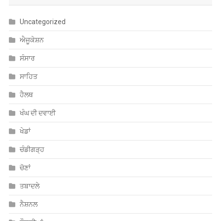
Uncategorized
ਐਜੂਕੇਸ਼ਨ
ਸੰਸਾਰ
ਸਾਹਿਤ
ਹੈਲਥ
ਖੰਘ ਦੀ ਦਵਾਈ
ਖੇਡਾਂ
ਚੰਡੀਗੜ੍ਹ
ਚੋਣਾਂ
ਤਬਾਦਲੇ
ਨੈਸ਼ਨਲ
ਨੌਕਰੀਆਂ