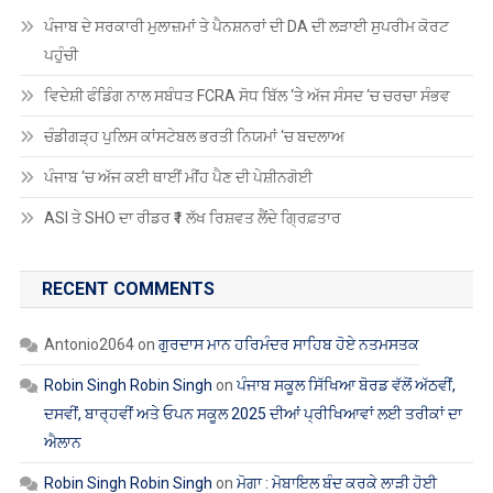
ਪੰਜਾਬ ਦੇ ਸਰਕਾਰੀ ਮੁਲਾਜ਼ਮਾਂ ਤੇ ਪੈਨਸ਼ਨਰਾਂ ਦੀ DA ਦੀ ਲੜਾਈ ਸੁਪਰੀਮ ਕੋਰਟ
ਪਹੁੰਚੀ
ਵਿਦੇਸ਼ੀ ਫੰਡਿੰਗ ਨਾਲ ਸਬੰਧਤ FCRA ਸੋਧ ਬਿੱਲ ‘ਤੇ ਅੱਜ ਸੰਸਦ ‘ਚ ਚਰਚਾ ਸੰਭਵ
ਚੰਡੀਗੜ੍ਹ ਪੁਲਿਸ ਕਾਂਸਟੇਬਲ ਭਰਤੀ ਨਿਯਮਾਂ ‘ਚ ਬਦਲਾਅ
ਪੰਜਾਬ ‘ਚ ਅੱਜ ਕਈ ਥਾਈਂ ਮੀਂਹ ਪੈਣ ਦੀ ਪੇਸ਼ੀਨਗੋਈ
ASI ਤੇ SHO ਦਾ ਰੀਡਰ ₹1 ਲੱਖ ਰਿਸ਼ਵਤ ਲੈਂਦੇ ਗ੍ਰਿਫ਼ਤਾਰ
RECENT COMMENTS
Antonio2064
on
ਗੁਰਦਾਸ ਮਾਨ ਹਰਿਮੰਦਰ ਸਾਹਿਬ ਹੋਏ ਨਤਮਸਤਕ
Robin Singh Robin Singh
on
ਪੰਜਾਬ ਸਕੂਲ ਸਿੱਖਿਆ ਬੋਰਡ ਵੱਲੋਂ ਅੱਠਵੀਂ,
ਦਸਵੀਂ, ਬਾਰ੍ਹਵੀਂ ਅਤੇ ਓਪਨ ਸਕੂਲ 2025 ਦੀਆਂ ਪ੍ਰੀਖਿਆਵਾਂ ਲਈ ਤਰੀਕਾਂ ਦਾ
ਐਲਾਨ
Robin Singh Robin Singh
on
ਮੋਗਾ : ਮੋਬਾਇਲ ਬੰਦ ਕਰਕੇ ਲਾੜੀ ਹੋਈ