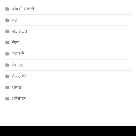
ਖੰਘ ਦੀ ਦਵਾਈ
ਖੇਡਾਂ
ਚੰਡੀਗੜ੍ਹ
ਚੋਣਾਂ
ਤਬਾਦਲੇ
ਨੈਸ਼ਨਲ
ਨੌਕਰੀਆਂ
ਪੰਜਾਬ
ਮਨੋਰੰਜਨ