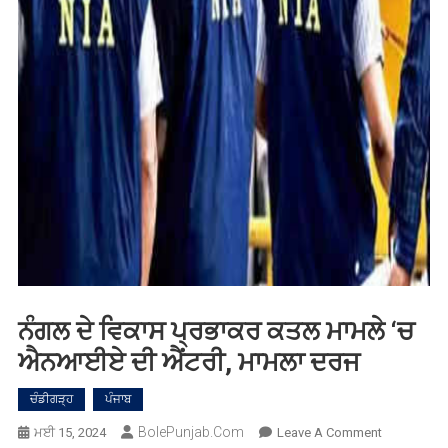
ਨੰਗਲ ਦੇ ਵਿਕਾਸ ਪ੍ਰਭਾਕਰ ਕਤਲ ਮਾਮਲੇ ‘ਚ
ਐਨਆਈਏ ਦੀ ਐਂਟਰੀ, ਮਾਮਲਾ ਦਰਜ
ਚੰਡੀਗੜ੍ਹ
ਪੰਜਾਬ
BolePunjab.com
On
ਮਈ 15, 2024
Leave A Comment