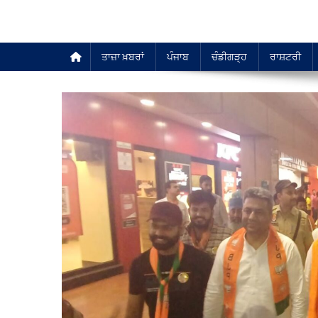
ਤਾਜ਼ਾ ਖ਼ਬਰਾਂ
ਪੰਜਾਬ
ਚੰਡੀਗੜ੍ਹ
ਰਾਸ਼ਟਰੀ