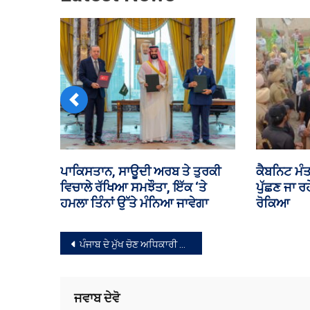
Previous
ਲੁਧਿਆਣਾ ‘ਚ ਨੌਜਵਾਨ ਦੀ ਗੋਲੀਆਂ ਮਾਰ
ਮੀਂਹ ਤੇ ਜ
ਕੇ ਹੱਤਿਆ
ਅਮਰਨਾਥ ਯ
ਸੰਪਾਦਨਾ
ਪੰਜਾਬ ਦੇ ਮੁੱਖ ਚੋਣ ਅਧਿਕਾਰੀ ਸਿਬਿਨ ਸੀ 17 ਮਈ ਨੂੰ ਦੂਜੇ ਫੇਸਬੁੱਕ ਲਾਈਵ ਦੌਰਾਨ ਲੋਕਾਂ ਨਾਲ ਕਰਨਗੇ ਰਾਬਤਾ
ਨੈਵੀਗੇਸ਼ਨ
ਜਵਾਬ ਦੇਵੋ