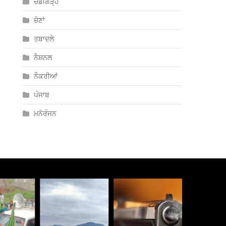
ਚੰਡੀਗੜ੍ਹ
ਚੋਣਾਂ
ਤਬਾਦਲੇ
ਨੈਸ਼ਨਲ
ਨੌਕਰੀਆਂ
ਪੰਜਾਬ
ਮਨੋਰੰਜਨ