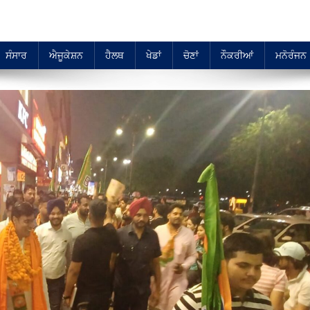
ਸੰਸਾਰ
ਐਜੂਕੇਸ਼ਨ
ਹੈਲਥ
ਖੇਡਾਂ
ਚੋਣਾਂ
ਨੌਕਰੀਆਂ
ਮਨੋਰੰਜਨ