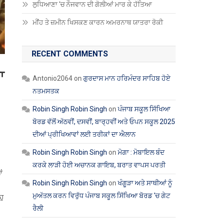
ਲੁਧਿਆਣਾ ‘ਚ ਨੌਜਵਾਨ ਦੀ ਗੋਲੀਆਂ ਮਾਰ ਕੇ ਹੱਤਿਆ
ਮੀਂਹ ਤੇ ਜ਼ਮੀਨ ਖਿਸਕਣ ਕਾਰਨ ਅਮਰਨਾਥ ਯਾਤਰਾ ਰੋਕੀ
RECENT COMMENTS
ਾ
Antonio2064
on
ਗੁਰਦਾਸ ਮਾਨ ਹਰਿਮੰਦਰ ਸਾਹਿਬ ਹੋਏ
ਨਤਮਸਤਕ
Robin Singh Robin Singh
on
ਪੰਜਾਬ ਸਕੂਲ ਸਿੱਖਿਆ
ਬੋਰਡ ਵੱਲੋਂ ਅੱਠਵੀਂ, ਦਸਵੀਂ, ਬਾਰ੍ਹਵੀਂ ਅਤੇ ਓਪਨ ਸਕੂਲ 2025
ਦੀਆਂ ਪ੍ਰੀਖਿਆਵਾਂ ਲਈ ਤਰੀਕਾਂ ਦਾ ਐਲਾਨ
Robin Singh Robin Singh
on
ਮੋਗਾ : ਮੋਬਾਇਲ ਬੰਦ
ਕਰਕੇ ਲਾੜੀ ਹੋਈ ਅਚਾਨਕ ਗਾਇਬ, ਬਰਾਤ ਵਾਪਸ ਪਰਤੀ
ਂ
Robin Singh Robin Singh
on
ਖੰਗੂੜਾ ਅਤੇ ਸਾਥੀਆਂ ਨੂੰ
।
ਮੁਅੱਤਲ ਕਰਨ ਵਿਰੁੱਧ ਪੰਜਾਬ ਸਕੂਲ ਸਿੱਖਿਆ ਬੋਰਡ ‘ਚ ਗੇਟ
ਹੁ
ਰੈਲੀ