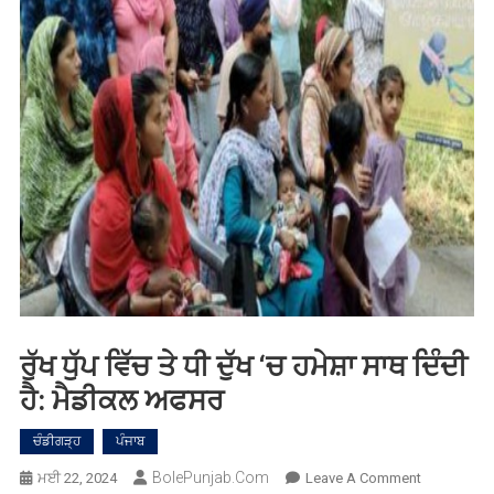
ਰੁੱਖ ਧੁੱਪ ਵਿੱਚ ਤੇ ਧੀ ਦੁੱਖ ‘ਚ ਹਮੇਸ਼ਾ ਸਾਥ ਦਿੰਦੀ
ਹੈ: ਮੈਡੀਕਲ ਅਫਸਰ
ਚੰਡੀਗੜ੍ਹ
ਪੰਜਾਬ
BolePunjab.com
On
ਮਈ 22, 2024
Leave A Comment