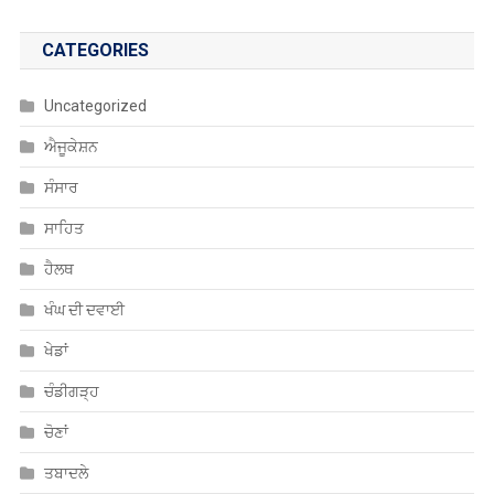
CATEGORIES
Uncategorized
ਐਜੂਕੇਸ਼ਨ
ਸੰਸਾਰ
ਸਾਹਿਤ
ਹੈਲਥ
ਖੰਘ ਦੀ ਦਵਾਈ
ਖੇਡਾਂ
ਚੰਡੀਗੜ੍ਹ
ਚੋਣਾਂ
ਤਬਾਦਲੇ