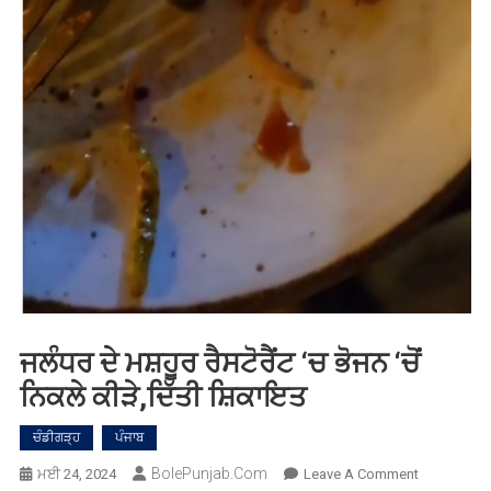
ਜਲੰਧਰ ਦੇ ਮਸ਼ਹੂਰ ਰੈਸਟੋਰੈਂਟ ‘ਚ ਭੋਜਨ ‘ਚੋਂ
ਨਿਕਲੇ ਕੀੜੇ,ਦਿੱਤੀ ਸ਼ਿਕਾਇਤ
ਚੰਡੀਗੜ੍ਹ
ਪੰਜਾਬ
BolePunjab.com
On
ਮਈ 24, 2024
Leave A Comment