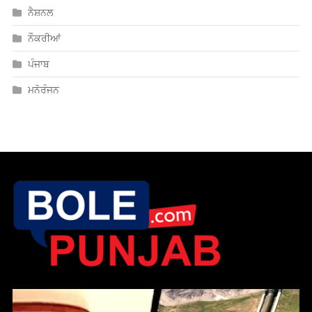
ਨੈਸ਼ਨਲ
ਨੌਕਰੀਆਂ
ਪੰਜਾਬ
ਮਨੋਰੰਜਨ