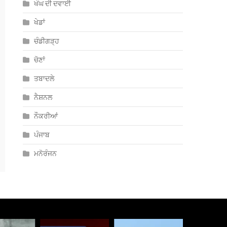
ਖੰਘ ਦੀ ਦਵਾਈ
ਖੇਡਾਂ
ਚੰਡੀਗੜ੍ਹ
ਚੋਣਾਂ
ਤਬਾਦਲੇ
ਨੈਸ਼ਨਲ
ਨੌਕਰੀਆਂ
ਪੰਜਾਬ
ਮਨੋਰੰਜਨ