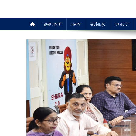
ਤਾਜ਼ਾ ਖ਼ਬਰਾਂ
ਪੰਜਾਬ
ਚੰਡੀਗੜ੍ਹ
ਰਾਸ਼ਟਰੀ