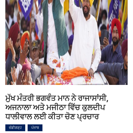
ਮੁੱਖ ਮੰਤਰੀ ਭਗਵੰਤ ਮਾਨ ਨੇ ਰਾਜਾਸਾਂਸੀ,
ਅਜਨਾਲਾ ਅਤੇ ਮਜੀਠਾ ਵਿੱਚ ਕੁਲਦੀਪ
ਧਾਲੀਵਾਲ ਲਈ ਕੀਤਾ ਚੋਣ ਪ੍ਰਚਾਰ
ਚੰਡੀਗੜ੍ਹ
ਪੰਜਾਬ