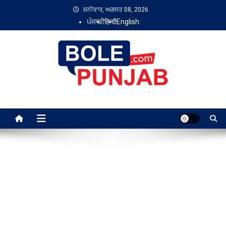
Skip
ਸ਼ਨੀਵਾਰ, ਅਗਸਤ 08, 2026
to
ਪੰਜਾਬੀ
हिन्दी
English
content
Bole Punjab