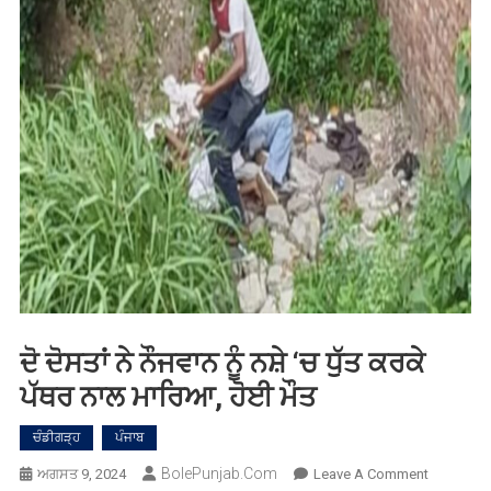
ਦੋ ਦੋਸਤਾਂ ਨੇ ਨੌਜਵਾਨ ਨੂੰ ਨਸ਼ੇ ‘ਚ ਧੁੱਤ ਕਰਕੇ
ਪੱਥਰ ਨਾਲ ਮਾਰਿਆ, ਹੋਈ ਮੌਤ
ਚੰਡੀਗੜ੍ਹ
ਪੰਜਾਬ
BolePunjab.com
On
ਅਗਸਤ 9, 2024
Leave A Comment