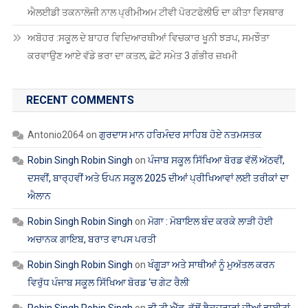
ਐਲਈਡੀ ਤਕਨਾਲੋਜੀ ਨਾਲ ਪ੍ਰੀਮੀਅਮ ਟੀਵੀ ਪੋਰਟਫੋਲੀਓ ਦਾ ਕੀਤਾ ਵਿਸਥਾਰ
ਅਬੋਹਰ :ਸਕੂਲ ਦੇ ਬਾਹਰ ਵਿਦਿਆਰਥੀਆਂ ਵਿਚਕਾਰ ਖੂਨੀ ਝੜਪ, ਸਮਝੌਤਾ
ਕਰਵਾਉਣ ਆਏ ਵੱਡੇ ਭਰਾ ਦਾ ਕਤਲ, ਛੋਟੇ ਸਮੇਤ 3 ਗੰਭੀਰ ਜ਼ਖਮੀ
RECENT COMMENTS
Antonio2064
on
ਗੁਰਦਾਸ ਮਾਨ ਹਰਿਮੰਦਰ ਸਾਹਿਬ ਹੋਏ ਨਤਮਸਤਕ
Robin Singh Robin Singh
on
ਪੰਜਾਬ ਸਕੂਲ ਸਿੱਖਿਆ ਬੋਰਡ ਵੱਲੋਂ ਅੱਠਵੀਂ,
ਦਸਵੀਂ, ਬਾਰ੍ਹਵੀਂ ਅਤੇ ਓਪਨ ਸਕੂਲ 2025 ਦੀਆਂ ਪ੍ਰੀਖਿਆਵਾਂ ਲਈ ਤਰੀਕਾਂ ਦਾ
ਐਲਾਨ
Robin Singh Robin Singh
on
ਮੋਗਾ : ਮੋਬਾਇਲ ਬੰਦ ਕਰਕੇ ਲਾੜੀ ਹੋਈ
ਅਚਾਨਕ ਗਾਇਬ, ਬਰਾਤ ਵਾਪਸ ਪਰਤੀ
Robin Singh Robin Singh
on
ਖੰਗੂੜਾ ਅਤੇ ਸਾਥੀਆਂ ਨੂੰ ਮੁਅੱਤਲ ਕਰਨ
ਵਿਰੁੱਧ ਪੰਜਾਬ ਸਕੂਲ ਸਿੱਖਿਆ ਬੋਰਡ ‘ਚ ਗੇਟ ਰੈਲੀ