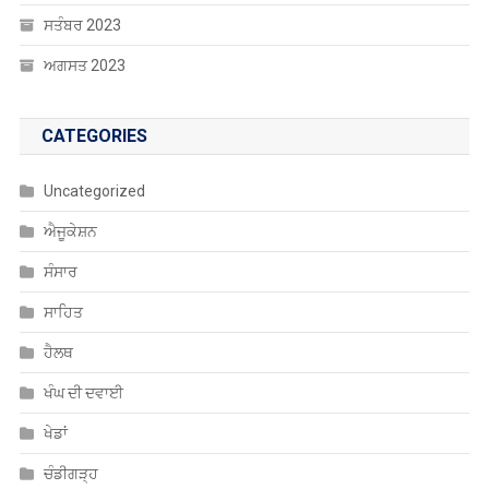
ਸਤੰਬਰ 2023
ਅਗਸਤ 2023
CATEGORIES
Uncategorized
ਐਜੂਕੇਸ਼ਨ
ਸੰਸਾਰ
ਸਾਹਿਤ
ਹੈਲਥ
ਖੰਘ ਦੀ ਦਵਾਈ
ਖੇਡਾਂ
ਚੰਡੀਗੜ੍ਹ