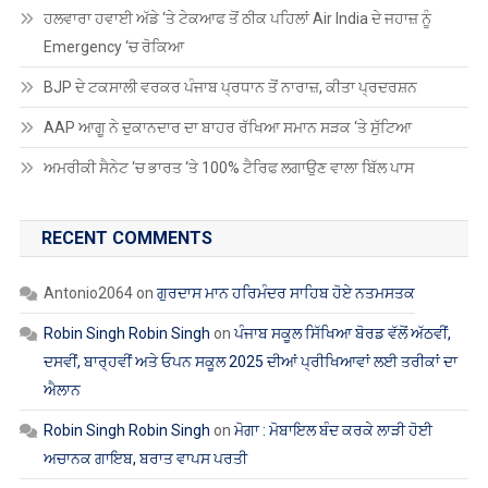
ਹਲਵਾਰਾ ਹਵਾਈ ਅੱਡੇ ‘ਤੇ ਟੇਕਆਫ ਤੋਂ ਠੀਕ ਪਹਿਲਾਂ Air India ਦੇ ਜਹਾਜ਼ ਨੂੰ
Emergency ‘ਚ ਰੋਕਿਆ
BJP ਦੇ ਟਕਸਾਲੀ ਵਰਕਰ ਪੰਜਾਬ ਪ੍ਰਧਾਨ ਤੋਂ ਨਾਰਾਜ਼, ਕੀਤਾ ਪ੍ਰਦਰਸ਼ਨ
AAP ਆਗੂ ਨੇ ਦੁਕਾਨਦਾਰ ਦਾ ਬਾਹਰ ਰੱਖਿਆ ਸਮਾਨ ਸੜਕ ‘ਤੇ ਸੁੱਟਿਆ
ਅਮਰੀਕੀ ਸੈਨੇਟ ‘ਚ ਭਾਰਤ ‘ਤੇ 100% ਟੈਰਿਫ ਲਗਾਉਣ ਵਾਲਾ ਬਿੱਲ ਪਾਸ
RECENT COMMENTS
Antonio2064
on
ਗੁਰਦਾਸ ਮਾਨ ਹਰਿਮੰਦਰ ਸਾਹਿਬ ਹੋਏ ਨਤਮਸਤਕ
Robin Singh Robin Singh
on
ਪੰਜਾਬ ਸਕੂਲ ਸਿੱਖਿਆ ਬੋਰਡ ਵੱਲੋਂ ਅੱਠਵੀਂ,
ਦਸਵੀਂ, ਬਾਰ੍ਹਵੀਂ ਅਤੇ ਓਪਨ ਸਕੂਲ 2025 ਦੀਆਂ ਪ੍ਰੀਖਿਆਵਾਂ ਲਈ ਤਰੀਕਾਂ ਦਾ
ਐਲਾਨ
Robin Singh Robin Singh
on
ਮੋਗਾ : ਮੋਬਾਇਲ ਬੰਦ ਕਰਕੇ ਲਾੜੀ ਹੋਈ
ਅਚਾਨਕ ਗਾਇਬ, ਬਰਾਤ ਵਾਪਸ ਪਰਤੀ