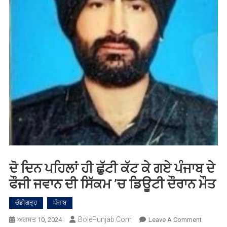
ਦੋ ਦਿਨ ਪਹਿਲਾਂ ਹੀ ਛੁੱਟੀ ਕੱਟ ਕੇ ਗਏ ਪੰਜਾਬ ਦੇ
ਫੌਜੀ ਜਵਾਨ ਦੀ ਸਿੱਕਮ ’ਚ ਡਿਊਟੀ ਦੌਰਾਨ ਮੌਤ
ਚੰਡੀਗੜ੍ਹ
ਪੰਜਾਬ
BolePunjab.com
On
ਅਗਸਤ 10, 2024
Leave A Comment