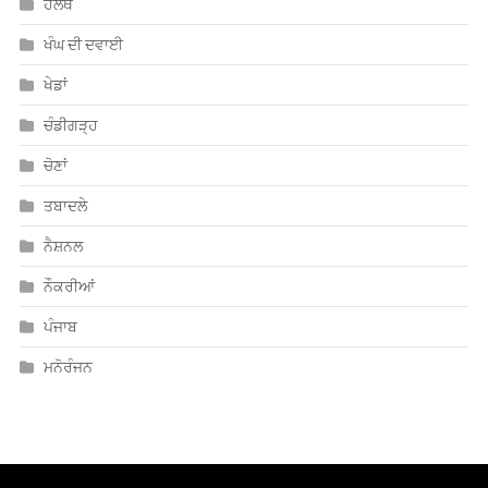
ਖੰਘ ਦੀ ਦਵਾਈ
ਖੇਡਾਂ
ਚੰਡੀਗੜ੍ਹ
ਚੋਣਾਂ
ਤਬਾਦਲੇ
ਨੈਸ਼ਨਲ
ਨੌਕਰੀਆਂ
ਪੰਜਾਬ
ਮਨੋਰੰਜਨ