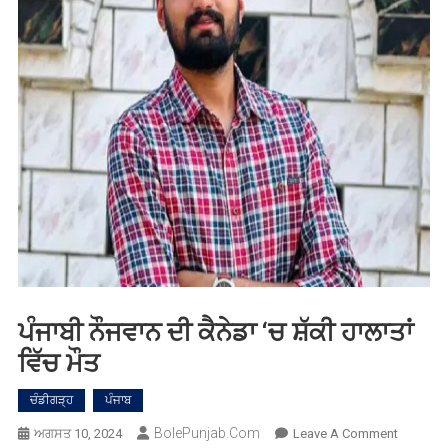
ਪੰਜਾਬੀ ਨੌਜਵਾਨ ਦੀ ਕੈਨੇਡਾ ‘ਚ ਸ਼ੱਕੀ ਹਾਲਾਤਾਂ
ਵਿੱਚ ਮੌਤ
ਚੰਡੀਗੜ੍ਹ
ਪੰਜਾਬ
BolePunjab.com
On
ਅਗਸਤ 10, 2024
Leave A Comment