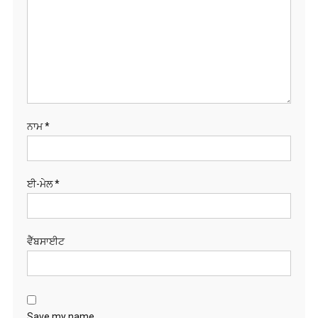
ਨਾਮ
*
ਈ-ਮੇਲ
*
ਵੈੱਬਸਾਈਟ
Save my name,
email, and website