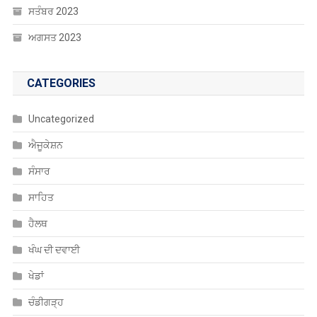
ਅਗਸਤ 2023
CATEGORIES
Uncategorized
ਐਜੂਕੇਸ਼ਨ
ਸੰਸਾਰ
ਸਾਹਿਤ
ਹੈਲਥ
ਖੰਘ ਦੀ ਦਵਾਈ
ਖੇਡਾਂ
ਚੰਡੀਗੜ੍ਹ
ਚੋਣਾਂ