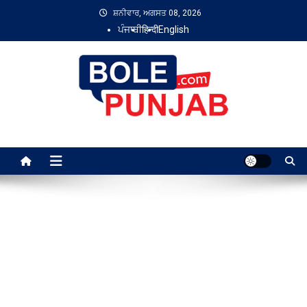
Skip
ਸ਼ਨੀਵਾਰ, ਅਗਸਤ 08, 2026
to
ਪੰਜਾਬੀ
हिन्दी
English
content
Bole Punjab