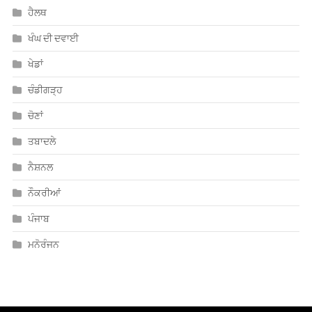
ਹੈਲਥ
ਖੰਘ ਦੀ ਦਵਾਈ
ਖੇਡਾਂ
ਚੰਡੀਗੜ੍ਹ
ਚੋਣਾਂ
ਤਬਾਦਲੇ
ਨੈਸ਼ਨਲ
ਨੌਕਰੀਆਂ
ਪੰਜਾਬ
ਮਨੋਰੰਜਨ