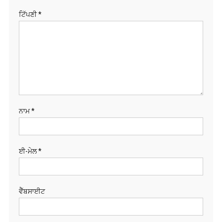
ਟਿੱਪਣੀ
*
ਨਾਮ
*
ਈ-ਮੇਲ
*
ਵੈੱਬਸਾਈਟ