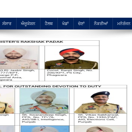
ਸੰਸਾਰ
ਐਜੂਕੇਸ਼ਨ
ਹੈਲਥ
ਖੇਡਾਂ
ਚੋਣਾਂ
ਨੌਕਰੀਆਂ
ਮਨੋਰੰਜਨ