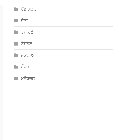
ਚੰਡੀਗੜ੍ਹ
ਚੋਣਾਂ
ਤਬਾਦਲੇ
ਨੈਸ਼ਨਲ
ਨੌਕਰੀਆਂ
ਪੰਜਾਬ
ਮਨੋਰੰਜਨ