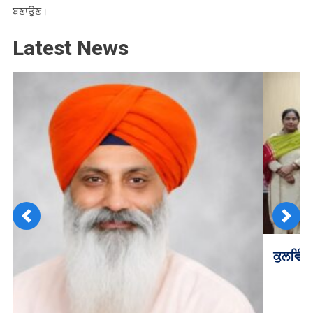
ਬਣਾਉਣ।
Latest News
Previous
Next
ਕੁਲਵਿੰਦਰ ਕੌਰ ਕਿੰਦਰ ਦਾ ਕਾਵਿ ਸੰਗ੍ਰਹਿ ਹੋਇਆ ਲੋਕ ਅਰਪਣ
Tagged
ਤਰੀਕਾਂ ਦਾ ਐਲਾਨ