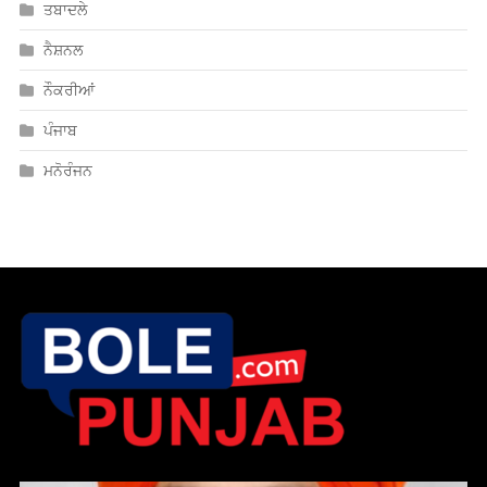
ਪੰਥ ਦੇ ਗੰਭੀਰ ਮੁੱਦੇਆਂ ਨੂੰ ਲਾਵਾਰਿਸ ਛੱਡ ਦਿੱਲੀ ਕਮੇਟੀ ਪ੍ਰਬੰਧਕ ਸਿਆਸੀ
ਬਿਆਨਬਾਜ਼ੀ ਵਿੱਚ ਮਸਤ: ਪਰਮਜੀਤ ਸਿੰਘ ਵੀਰਜੀ