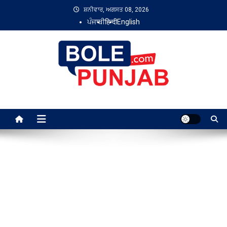
Skip
ਸ਼ਨੀਵਾਰ, ਅਗਸਤ 08, 2026
to
ਪੰਜਾਬੀ
हिन्दी
English
content
Bole Punjab