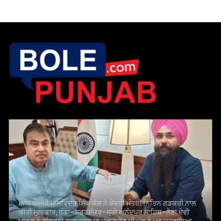
ਆਪ ਐਮਪੀ ਮਾਲਵਿੰਦਰ ਸਿੰਘ ਕੰਗ ਨੇ ਕੇਂਦਰੀ ਮੰਤਰੀ ਨਿਤਿਨ ਗਡਕਰੀ ਨਾਲ
ਕੀਤੀ ਮੁਲਾਕਾਤ, ਬੰਗਾ–ਗੜ੍ਹਸ਼ੰਕਰ–ਸ੍ਰੀ ਅਨੰਦਪੁਰ ਸਾਹਿਬ–ਨੈਣਾ ਦੇਵੀ
ਮਾਰਗ ਨੂੰ ਰਾਸ਼ਟਰੀ ਰਾਜਮਾਰਗ ਦਾ ਦਰਜਾ ਦੇਣ ਦੀ ਮੰਗ ਨੂੰ ਮੁੜ ਦੁਹਰਾਇਆ