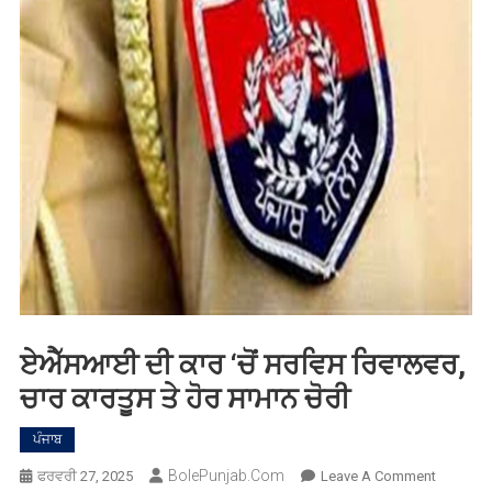
ਏਐੱਸਆਈ ਦੀ ਕਾਰ ‘ਚੋਂ ਸਰਵਿਸ ਰਿਵਾਲਵਰ,
ਚਾਰ ਕਾਰਤੂਸ ਤੇ ਹੋਰ ਸਾਮਾਨ ਚੋਰੀ
ਪੰਜਾਬ
BolePunjab.com
On
ਫਰਵਰੀ 27, 2025
Leave A Comment