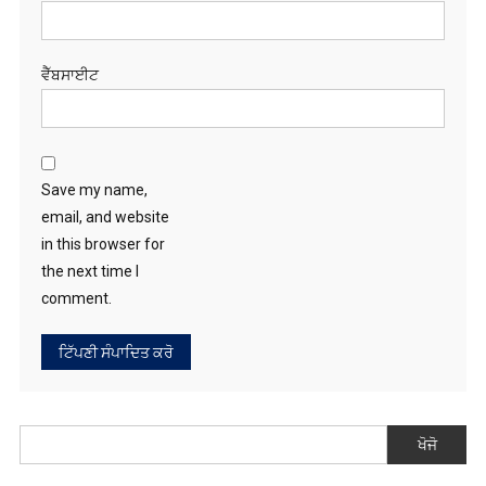
the next time I
comment.
ਖੋਜੋ
RECENT POSTS
ਆਪ ਐਮਪੀ ਮਾਲਵਿੰਦਰ ਸਿੰਘ ਕੰਗ ਨੇ ਕੇਂਦਰੀ ਮੰਤਰੀ ਨਿਤਿਨ ਗਡਕਰੀ ਨਾਲ ਕੀਤੀ
ਮੁਲਾਕਾਤ, ਬੰਗਾ–ਗੜ੍ਹਸ਼ੰਕਰ–ਸ੍ਰੀ ਅਨੰਦਪੁਰ ਸਾਹਿਬ–ਨੈਣਾ ਦੇਵੀ ਮਾਰਗ ਨੂੰ
ਰਾਸ਼ਟਰੀ ਰਾਜਮਾਰਗ ਦਾ ਦਰਜਾ ਦੇਣ ਦੀ ਮੰਗ ਨੂੰ ਮੁੜ ਦੁਹਰਾਇਆ
ਰਾਜਾ ਵੜਿੰਗ ਕਾਂਗਰਸ ਦਾ ਬਹੁਤ ਵੱਡਾ ਨੁਕਸਾਨ ਕਰ ਰਿਹਾ ਹੈ – ਪਾਂਧੀ
ਛੇ ਤੇਲ ਕੰਪਨੀਆਂ ਨੇ ਈਰਾਨ ਯੁੱਧ ਤੋਂ 81 ਬਿਲੀਅਨ $ ਕਮਾਏ