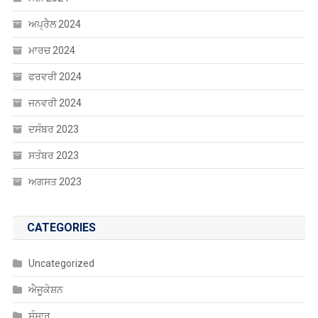
ਅਗਸਤ 2023
CATEGORIES
Uncategorized
ਐਜੂਕੇਸ਼ਨ
ਸੰਸਾਰ
ਸਾਹਿਤ
ਹੈਲਥ
ਖੰਘ ਦੀ ਦਵਾਈ
ਖੇਡਾਂ
ਚੰਡੀਗੜ੍ਹ
ਚੋਣਾਂ