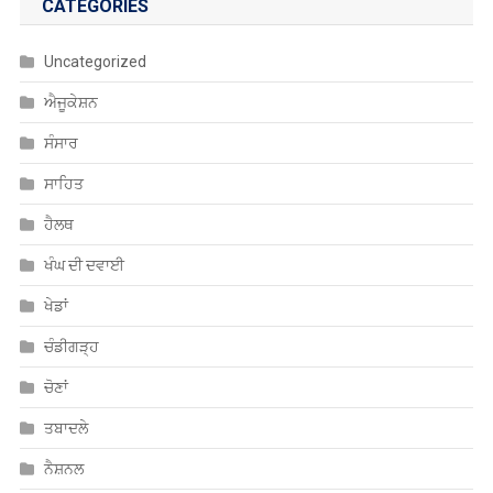
CATEGORIES
Uncategorized
ਐਜੂਕੇਸ਼ਨ
ਸੰਸਾਰ
ਸਾਹਿਤ
ਹੈਲਥ
ਖੰਘ ਦੀ ਦਵਾਈ
ਖੇਡਾਂ
ਚੰਡੀਗੜ੍ਹ
ਚੋਣਾਂ
ਤਬਾਦਲੇ
ਨੈਸ਼ਨਲ