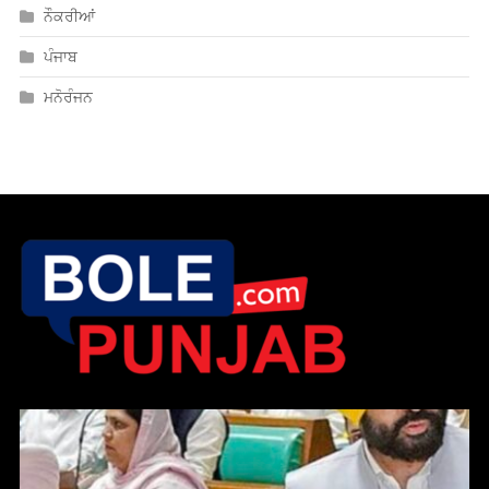
ਨੌਕਰੀਆਂ
ਪੰਜਾਬ
ਮਨੋਰੰਜਨ