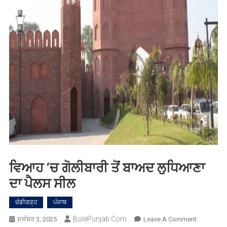
ਵਿਆਹ ‘ਚ ਗੋਲੀਬਾਰੀ ਤੋਂ ਬਾਅਦ ਲੁਧਿਆਣਾ
ਦਾ ਪੈਲਸ ਸੀਲ
ਚੰਡੀਗੜ੍ਹ
ਪੰਜਾਬ
BolePunjab.com
On
ਦਸੰਬਰ 3, 2025
Leave A Comment