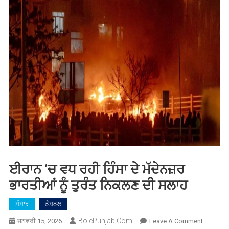
ਈਰਾਨ ‘ਚ ਵਧ ਰਹੀ ਹਿੰਸਾ ਦੇ ਮੱਦੇਨਜ਼ਰ
ਭਾਰਤੀਆਂ ਨੂੰ ਤੁਰੰਤ ਨਿਕਲਣ ਦੀ ਸਲਾਹ
ਸੰਸਾਰ
ਨੈਸ਼ਨਲ
BolePunjab.com
On
ਜਨਵਰੀ 15, 2026
Leave A Comment