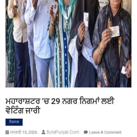
ਮਹਾਰਾਸ਼ਟਰ ‘ਚ 29 ਨਗਰ ਨਿਗਮਾਂ ਲਈ
ਵੋਟਿੰਗ ਜਾਰੀ
ਨੈਸ਼ਨਲ
BolePunjab.com
On
ਜਨਵਰੀ 15, 2026
Leave A Comment