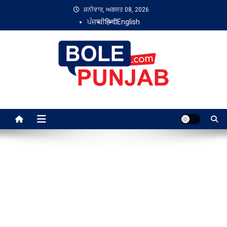
Skip
ਸ਼ਨੀਵਾਰ, ਅਗਸਤ 08, 2026
to
ਪੰਜਾਬੀ
हिन्दी
English
content
Bole Punjab