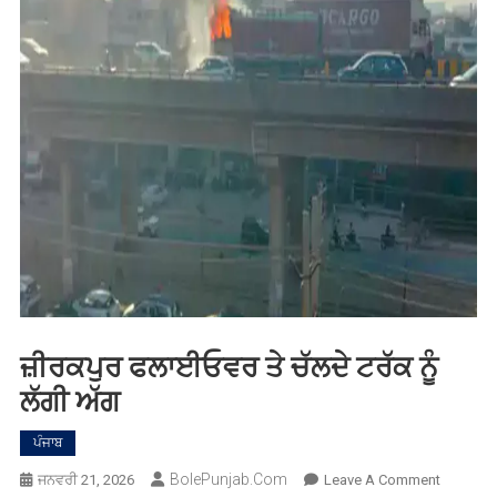
ਜ਼ੀਰਕਪੁਰ ਫਲਾਈਓਵਰ ਤੇ ਚੱਲਦੇ ਟਰੱਕ ਨੂੰ
ਲੱਗੀ ਅੱਗ
ਪੰਜਾਬ
BolePunjab.com
On
ਜਨਵਰੀ 21, 2026
Leave A Comment