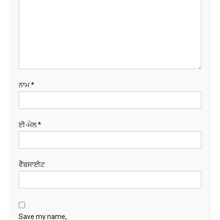
ਨਾਮ
*
ਈ-ਮੇਲ
*
ਵੈੱਬਸਾਈਟ
Save my name,