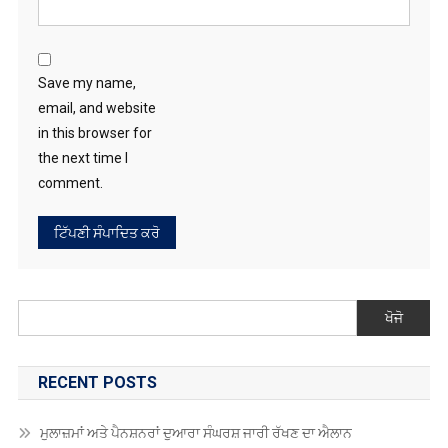
Save my name,
email, and website
in this browser for
the next time I
comment.
ਖੋਜੋ
RECENT POSTS
ਮੁਲਾਜ਼ਮਾਂ ਅਤੇ ਪੈਨਸ਼ਨਰਾਂ ਦੁਆਰਾ ਸੰਘਰਸ਼ ਜਾਰੀ ਰੱਖਣ ਦਾ ਐਲਾਨ