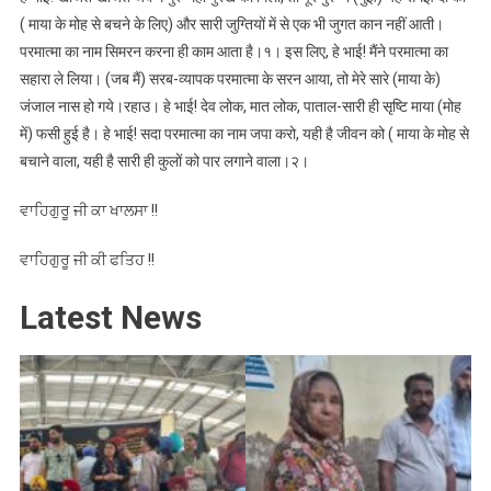
( माया के मोह से बचने के लिए) और सारी जुग्तियों में से एक भी जुगत कान नहीं आती।
परमात्मा का नाम सिमरन करना ही काम आता है।१। इस लिए, हे भाई! मैंने परमात्मा का
सहारा ले लिया। (जब मैं) सरब-व्यापक परमात्मा के सरन आया, तो मेरे सारे (माया के)
जंजाल नास हो गये।रहाउ। हे भाई! देव लोक, मात लोक, पाताल-सारी ही सृष्टि माया (मोह
में) फसी हुई है। हे भाई! सदा परमात्मा का नाम जपा करो, यही है जीवन को ( माया के मोह से
बचाने वाला, यही है सारी ही कुलों को पार लगाने वाला।२।
ਵਾਹਿਗੁਰੂ ਜੀ ਕਾ ਖਾਲਸਾ !!
ਵਾਹਿਗੁਰੂ ਜੀ ਕੀ ਫਤਿਹ !!
Latest News