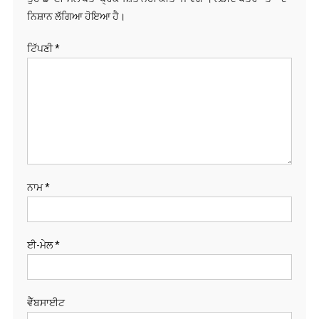
ਨਿਸ਼ਾਨ ਲੱਗਿਆ ਹੋਇਆ ਹੈ।
ਟਿੱਪਣੀ
*
ਨਾਮ
*
ਈ-ਮੇਲ
*
ਵੈੱਬਸਾਈਟ