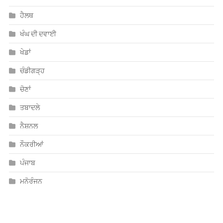
ਹੈਲਥ
ਖੰਘ ਦੀ ਦਵਾਈ
ਖੇਡਾਂ
ਚੰਡੀਗੜ੍ਹ
ਚੋਣਾਂ
ਤਬਾਦਲੇ
ਨੈਸ਼ਨਲ
ਨੌਕਰੀਆਂ
ਪੰਜਾਬ
ਮਨੋਰੰਜਨ