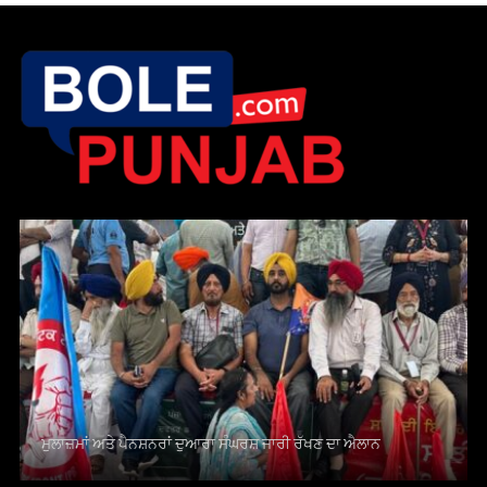
ਮੁਲਾਜ਼ਮਾਂ ਅਤੇ ਪੈਨਸ਼ਨਰਾਂ ਦੁਆਰਾ ਸੰਘਰਸ਼ ਜਾਰੀ ਰੱਖਣ ਦਾ ਐਲਾਨ