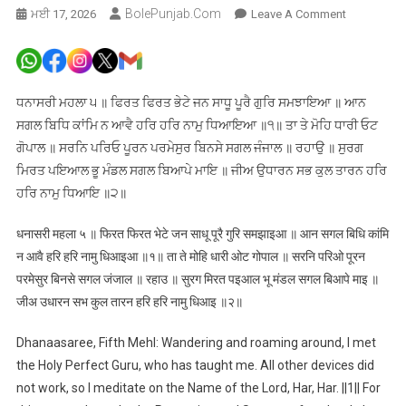
BolePunjab.com
On
ਮਈ 17, 2026
Leave A Comment
ਅੰਮ੍ਰਿਤ
ਵੇਲੇ
ਦਾ
ਹੁਕਮਨਾਮਾ
ਧਨਾਸਰੀ ਮਹਲਾ ੫ ॥ ਫਿਰਤ ਫਿਰਤ ਭੇਟੇ ਜਨ ਸਾਧੂ ਪੂਰੈ ਗੁਰਿ ਸਮਝਾਇਆ ॥ ਆਨ
ਸ੍ਰੀ
ਸਗਲ ਬਿਧਿ ਕਾਂਮਿ ਨ ਆਵੈ ਹਰਿ ਹਰਿ ਨਾਮੁ ਧਿਆਇਆ ॥੧॥ ਤਾ ਤੇ ਮੋਹਿ ਧਾਰੀ ਓਟ
ਦਰਬਾਰ
ਗੋਪਾਲ ॥ ਸਰਨਿ ਪਰਿਓ ਪੂਰਨ ਪਰਮੇਸੁਰ ਬਿਨਸੇ ਸਗਲ ਜੰਜਾਲ ॥ ਰਹਾਉ ॥ ਸੁਰਗ
ਸਾਹਿਬ
ਮਿਰਤ ਪਇਆਲ ਭੂ ਮੰਡਲ ਸਗਲ ਬਿਆਪੇ ਮਾਇ ॥ ਜੀਅ ਉਧਾਰਨ ਸਭ ਕੁਲ ਤਾਰਨ ਹਰਿ
ਅੰਮ੍ਰਿਤਸਰ,
ਹਰਿ ਨਾਮੁ ਧਿਆਇ ॥੨॥
ਅੰਗ
676,
धनासरी महला ५ ॥ फिरत फिरत भेटे जन साधू पूरै गुरि समझाइआ ॥ आन सगल बिधि कांमि
17-
न आवै हरि हरि नामु धिआइआ ॥१॥ ता ते मोहि धारी ओट गोपाल ॥ सरनि परिओ पूरन
05-
परमेसुर बिनसे सगल जंजाल ॥ रहाउ ॥ सुरग मिरत पइआल भू मंडल सगल बिआपे माइ ॥
2026
जीअ उधारन सभ कुल तारन हरि हरि नामु धिआइ ॥२॥
Dhanaasaree, Fifth Mehl: Wandering and roaming around, I met
the Holy Perfect Guru, who has taught me. All other devices did
not work, so I meditate on the Name of the Lord, Har, Har. ||1|| For