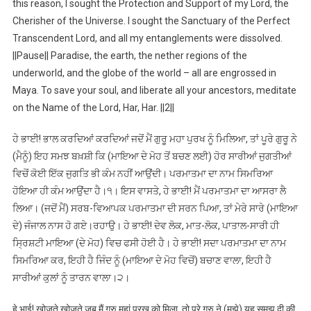
this reason, I sought the Protection and Support of my Lord, the
Cherisher of the Universe. I sought the Sanctuary of the Perfect
Transcendent Lord, and all my entanglements were dissolved.
||Pause|| Paradise, the earth, the nether regions of the
underworld, and the globe of the world – all are engrossed in
Maya. To save your soul, and liberate all your ancestors, meditate
on the Name of the Lord, Har, Har. ||2||
ਹੇ ਭਾਈ! ਭਾਲ ਕਰਦਿਆਂ ਕਰਦਿਆਂ ਜਦੋਂ ਮੈਂ ਗੁਰੂ ਮਹਾ ਪੁਰਖ ਨੂੰ ਮਿਲਿਆ, ਤਾਂ ਪੂਰੇ ਗੁਰੂ ਨੇ
(ਮੈਨੂੰ) ਇਹ ਸਮਝ ਬਖ਼ਸ਼ੀ ਕਿ (ਮਾਇਆ ਦੇ ਮੋਹ ਤੋਂ ਬਚਣ ਲਈ) ਹੋਰ ਸਾਰੀਆਂ ਜੁਗਤੀਆਂ
ਵਿਚੋਂ ਕੋਈ ਇੱਕ ਜੁਗਤਿ ਭੀ ਕੰਮ ਨਹੀਂ ਆਉਂਦੀ। ਪਰਮਾਤਮਾ ਦਾ ਨਾਮ ਸਿਮਰਿਆ
ਹੋਇਆ ਹੀ ਕੰਮ ਆਉਂਦਾ ਹੈ।੧। ਇਸ ਵਾਸਤੇ, ਹੇ ਭਾਈ! ਮੈਂ ਪਰਮਾਤਮਾ ਦਾ ਆਸਰਾ ਲੈ
ਲਿਆ। (ਜਦੋਂ ਮੈਂ) ਸਰਬ-ਵਿਆਪਕ ਪਰਮਾਤਮਾ ਦੀ ਸਰਨ ਪਿਆ, ਤਾਂ ਮੇਰੇ ਸਾਰੇ (ਮਾਇਆ
ਦੇ) ਜੰਜਾਲ ਨਾਸ ਹੋ ਗਏ।ਰਹਾਉ। ਹੇ ਭਾਈ! ਦੇਵ ਲੋਕ, ਮਾਤ-ਲੋਕ, ਪਾਤਾਲ-ਸਾਰੀ ਹੀ
ਸ੍ਰਿਸ਼ਟੀ ਮਾਇਆ (ਦੇ ਮੋਹ) ਵਿਚ ਫਸੀ ਹੋਈ ਹੈ। ਹੇ ਭਾਈ! ਸਦਾ ਪਰਮਾਤਮਾ ਦਾ ਨਾਮ
ਸਿਮਰਿਆ ਕਰ, ਇਹੀ ਹੈ ਜਿੰਦ ਨੂੰ (ਮਾਇਆ ਦੇ ਮੋਹ ਵਿਚੋਂ) ਬਚਾਣ ਵਾਲਾ, ਇਹੀ ਹੈ
ਸਾਰੀਆਂ ਕੁਲਾਂ ਨੂੰ ਤਾਰਨ ਵਾਲਾ।੨।
हे भाई! खोजते खोजते जब मैं गुरु महां पुरख को मिला, तो पूरे गुरु ने (मुझे) यह समझ दी की