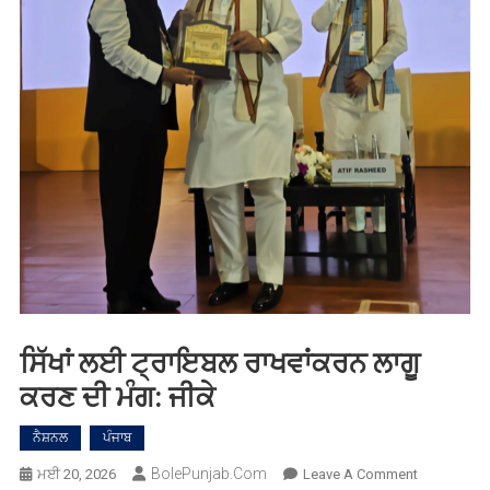
ਸਿੱਖਾਂ ਲਈ ਟ੍ਰਾਇਬਲ ਰਾਖਵਾਂਕਰਨ ਲਾਗੂ
ਕਰਣ ਦੀ ਮੰਗ: ਜੀਕੇ
ਨੈਸ਼ਨਲ
ਪੰਜਾਬ
BolePunjab.com
On
ਮਈ 20, 2026
Leave A Comment