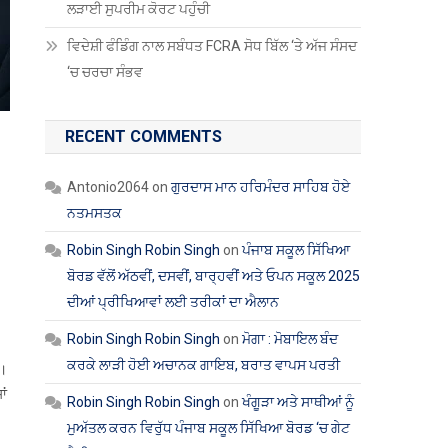
ਲੜਾਈ ਸੁਪਰੀਮ ਕੋਰਟ ਪਹੁੰਚੀ
ਵਿਦੇਸ਼ੀ ਫੰਡਿੰਗ ਨਾਲ ਸਬੰਧਤ FCRA ਸੋਧ ਬਿੱਲ ‘ਤੇ ਅੱਜ ਸੰਸਦ
‘ਚ ਚਰਚਾ ਸੰਭਵ
RECENT COMMENTS
Antonio2064
on
ਗੁਰਦਾਸ ਮਾਨ ਹਰਿਮੰਦਰ ਸਾਹਿਬ ਹੋਏ
ਨਤਮਸਤਕ
Robin Singh Robin Singh
on
ਪੰਜਾਬ ਸਕੂਲ ਸਿੱਖਿਆ
ਬੋਰਡ ਵੱਲੋਂ ਅੱਠਵੀਂ, ਦਸਵੀਂ, ਬਾਰ੍ਹਵੀਂ ਅਤੇ ਓਪਨ ਸਕੂਲ 2025
ਦੀਆਂ ਪ੍ਰੀਖਿਆਵਾਂ ਲਈ ਤਰੀਕਾਂ ਦਾ ਐਲਾਨ
Robin Singh Robin Singh
on
ਮੋਗਾ : ਮੋਬਾਇਲ ਬੰਦ
ਕਰਕੇ ਲਾੜੀ ਹੋਈ ਅਚਾਨਕ ਗਾਇਬ, ਬਰਾਤ ਵਾਪਸ ਪਰਤੀ
ਾ।
ਾਂ
Robin Singh Robin Singh
on
ਖੰਗੂੜਾ ਅਤੇ ਸਾਥੀਆਂ ਨੂੰ
ਮੁਅੱਤਲ ਕਰਨ ਵਿਰੁੱਧ ਪੰਜਾਬ ਸਕੂਲ ਸਿੱਖਿਆ ਬੋਰਡ ‘ਚ ਗੇਟ