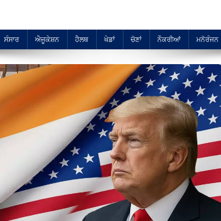
ਸੰਸਾਰ
ਐਜੂਕੇਸ਼ਨ
ਹੈਲਥ
ਖੇਡਾਂ
ਚੋਣਾਂ
ਨੌਕਰੀਆਂ
ਮਨੋਰੰਜਨ