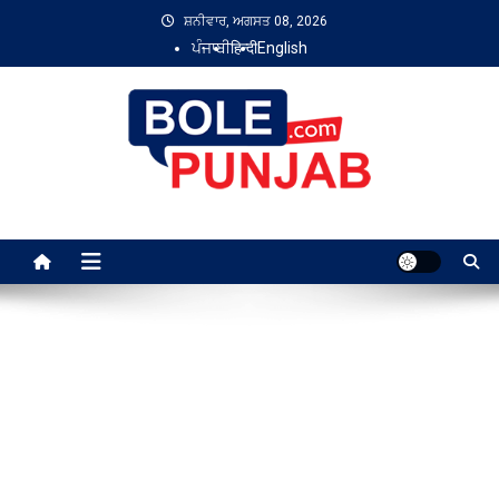
Skip
ਸ਼ਨੀਵਾਰ, ਅਗਸਤ 08, 2026
to
ਪੰਜਾਬੀ
हिन्दी
English
content
Bole Punjab