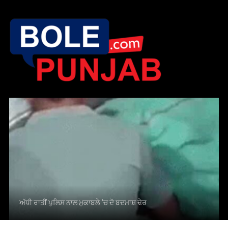
ਅੱਧੀ ਰਾਤੀਂ ਪੁਲਿਸ ਨਾਲ ਮੁਕਾਬਲੇ ‘ਚ ਦੋ ਬਦਮਾਸ਼ ਢੇਰ