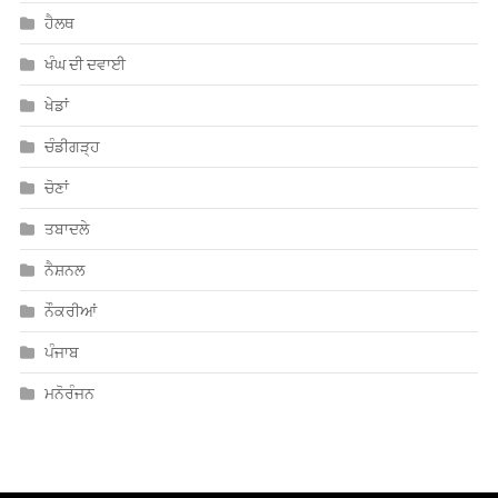
ਹੈਲਥ
ਖੰਘ ਦੀ ਦਵਾਈ
ਖੇਡਾਂ
ਚੰਡੀਗੜ੍ਹ
ਚੋਣਾਂ
ਤਬਾਦਲੇ
ਨੈਸ਼ਨਲ
ਨੌਕਰੀਆਂ
ਪੰਜਾਬ
ਮਨੋਰੰਜਨ