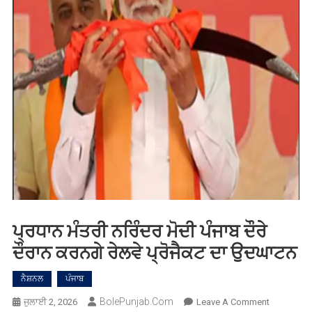
ਪ੍ਰਧਾਨ ਮੰਤਰੀ ਨਰਿੰਦਰ ਮੋਦੀ ਪੰਜਾਬ ਦੌਰੇ
ਦੌਰਾਨ ਕਰਨਗੇ ਰੇਲਵੇ ਪ੍ਰੋਜੈਕਟ ਦਾ ਉਦਘਾਟਨ
ਨੈਸ਼ਨਲ
ਪੰਜਾਬ
BolePunjab.com
On
ਜੁਲਾਈ 2, 2026
Leave A Comment