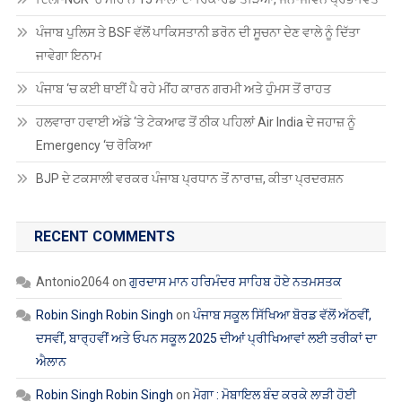
RECENT POSTS
ਦਿੱਲੀ-NCR ‘ਚ ਮੀਂਹ ਨੇ 15 ਸਾਲਾ ਦਾ ਰਿਕਾਰਡ ਤੋੜਿਆ, ਜਨ-ਜੀਵਨ ਪ੍ਰਭਾਵਿਤ
ਪੰਜਾਬ ਪੁਲਿਸ ਤੇ BSF ਵੱਲੋਂ ਪਾਕਿਸਤਾਨੀ ਡਰੋਨ ਦੀ ਸੂਚਨਾ ਦੇਣ ਵਾਲੇ ਨੂੰ ਦਿੱਤਾ
ਜਾਵੇਗਾ ਇਨਾਮ
ਪੰਜਾਬ ‘ਚ ਕਈ ਥਾਈਂ ਪੈ ਰਹੇ ਮੀਂਹ ਕਾਰਨ ਗਰਮੀ ਅਤੇ ਹੁੰਮਸ ਤੋਂ ਰਾਹਤ
ਹਲਵਾਰਾ ਹਵਾਈ ਅੱਡੇ ‘ਤੇ ਟੇਕਆਫ ਤੋਂ ਠੀਕ ਪਹਿਲਾਂ Air India ਦੇ ਜਹਾਜ਼ ਨੂੰ
Emergency ‘ਚ ਰੋਕਿਆ
BJP ਦੇ ਟਕਸਾਲੀ ਵਰਕਰ ਪੰਜਾਬ ਪ੍ਰਧਾਨ ਤੋਂ ਨਾਰਾਜ਼, ਕੀਤਾ ਪ੍ਰਦਰਸ਼ਨ
RECENT COMMENTS
Antonio2064
on
ਗੁਰਦਾਸ ਮਾਨ ਹਰਿਮੰਦਰ ਸਾਹਿਬ ਹੋਏ ਨਤਮਸਤਕ
Robin Singh Robin Singh
on
ਪੰਜਾਬ ਸਕੂਲ ਸਿੱਖਿਆ ਬੋਰਡ ਵੱਲੋਂ ਅੱਠਵੀਂ,
ਦਸਵੀਂ, ਬਾਰ੍ਹਵੀਂ ਅਤੇ ਓਪਨ ਸਕੂਲ 2025 ਦੀਆਂ ਪ੍ਰੀਖਿਆਵਾਂ ਲਈ ਤਰੀਕਾਂ ਦਾ