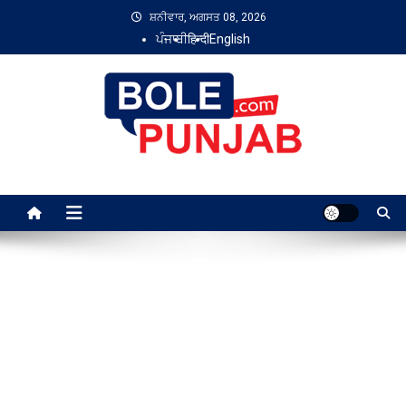
Skip
ਸ਼ਨੀਵਾਰ, ਅਗਸਤ 08, 2026
to
ਪੰਜਾਬੀ
हिन्दी
English
content
Bole Punjab