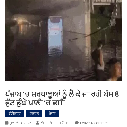
ਪੰਜਾਬ ‘ਚ ਸ਼ਰਧਾਲੂਆਂ ਨੂੰ ਲੈ ਕੇ ਜਾ ਰਹੀ ਬੱਸ 8
ਫੁੱਟ ਡੂੰਘੇ ਪਾਣੀ ‘ਚ ਫਸੀ
ਚੰਡੀਗੜ੍ਹ
ਨੈਸ਼ਨਲ
ਪੰਜਾਬ
BolePunjab.com
On
ਜੁਲਾਈ 3, 2026
Leave A Comment