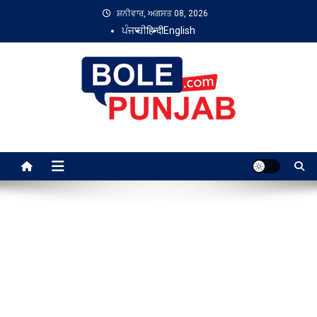
Skip
ਸ਼ਨੀਵਾਰ, ਅਗਸਤ 08, 2026
to
ਪੰਜਾਬੀ
हिन्दी
English
content
Bole Punjab