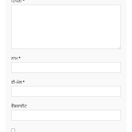
ਟਿੱਪਣੀ
*
ਨਾਮ
*
ਈ-ਮੇਲ
*
ਵੈੱਬਸਾਈਟ