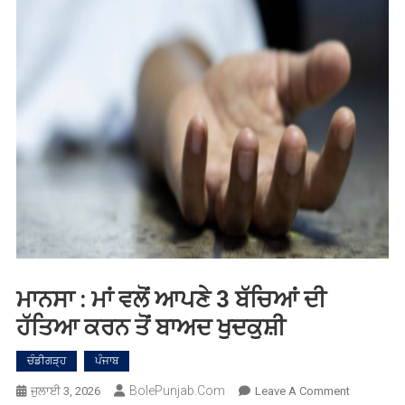
ਮਾਨਸਾ : ਮਾਂ ਵਲੋਂ ਆਪਣੇ 3 ਬੱਚਿਆਂ ਦੀ
ਹੱਤਿਆ ਕਰਨ ਤੋਂ ਬਾਅਦ ਖੁਦਕੁਸ਼ੀ
ਚੰਡੀਗੜ੍ਹ
ਪੰਜਾਬ
BolePunjab.com
On
ਜੁਲਾਈ 3, 2026
Leave A Comment