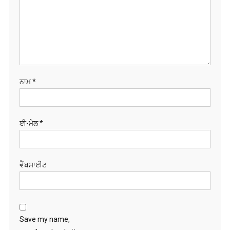
ਨਾਮ
*
ਈ-ਮੇਲ
*
ਵੈੱਬਸਾਈਟ
Save my name,