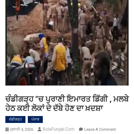
ਚੰਡੀਗੜ੍ਹ “ਚ ਪੁਰਾਣੀ ਇਮਾਰਤ ਡਿੱਗੀ , ਮਲਬੇ
ਹੇਠ ਕਈ ਲੋਕਾਂ ਦੇ ਦੱਬੇ ਹੋਣ ਦਾ ਖ਼ਦਸ਼ਾ
ਚੰਡੀਗੜ੍ਹ
ਪੰਜਾਬ
BolePunjab.com
On
ਜੁਲਾਈ 4, 2026
Leave A Comment