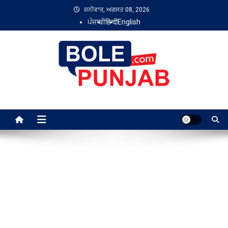
Skip
ਸ਼ਨੀਵਾਰ, ਅਗਸਤ 08, 2026
to
ਪੰਜਾਬੀ
हिन्दी
English
content
Bole Punjab