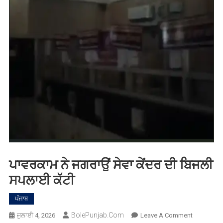
ਪਾਵਰਕਾਮ ਨੇ ਜਗਰਾਉਂ ਸੇਵਾ ਕੇਂਦਰ ਦੀ ਬਿਜਲੀ
ਸਪਲਾਈ ਕੱਟੀ
ਪੰਜਾਬ
BolePunjab.com
On
ਜੁਲਾਈ 4, 2026
Leave A Comment