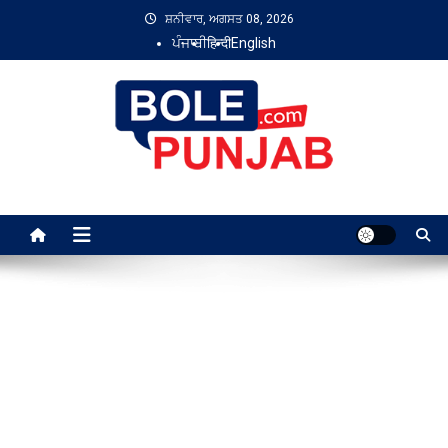
Skip
ਸ਼ਨੀਵਾਰ, ਅਗਸਤ 08, 2026
to
ਪੰਜਾਬੀ
हिन्दी
English
content
Bole Punjab