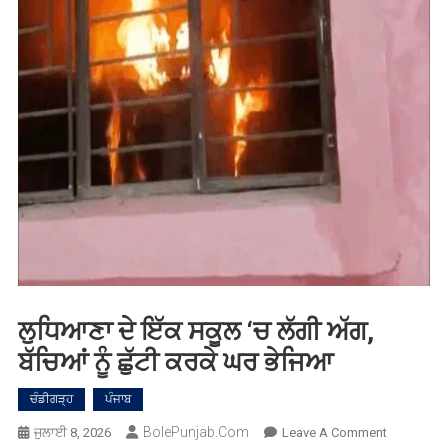
ਲੁਧਿਆਣਾ ਦੇ ਇੱਕ ਸਕੂਲ ‘ਚ ਲੱਗੀ ਅੱਗ,
ਬੱਚਿਆਂ ਨੂੰ ਛੁੱਟੀ ਕਰਕੇ ਘਰ ਭੇਜਿਆ
ਚੰਡੀਗੜ੍ਹ
ਪੰਜਾਬ
BolePunjab.com
On
ਜੁਲਾਈ 8, 2026
Leave A Comment