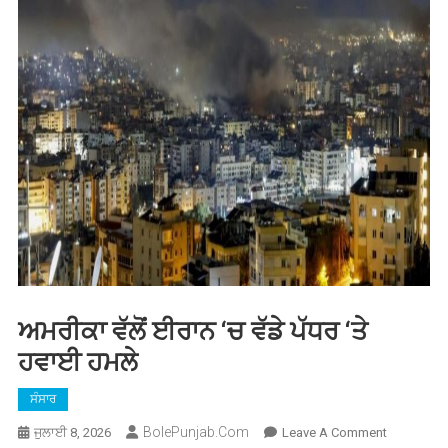
ਅਮਰੀਕਾ ਵੱਲੋਂ ਈਰਾਨ ‘ਚ ਵੱਡੇ ਪੱਧਰ ‘ਤੇ
ਹਵਾਈ ਹਮਲੇ
ਸੰਸਾਰ
BolePunjab.com
On
ਜੁਲਾਈ 8, 2026
Leave A Comment