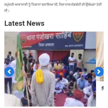
ਸਮੁੰਦਰੀ ਆਵਾਜਾਈ ਨੂੰ ਨਿਸ਼ਾਨਾ ਬਣਾਇਆ ਸੀ, ਜਿਸ ਨਾਲ ਜੰਗਬੰਦੀ ਦੀ ਉਲੰਘਣਾ ਹੋਈ
ਸੀ।
Latest News
Previous
Next
ਵਿਆਹ ਦੇ ਬੰਧਨ ‘ਚ ਬੱਝੇ ਭਾਰਤੀ ਕ੍ਰਿਕਟਰ ਰਮਨਦੀਪ ਸਿੰਘ
Tagged
Large-scale airstrikes by the US in Iran