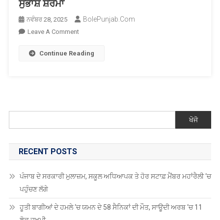
ਸੁਭਾਸ਼ ਸ਼ਰਮਾ
BolePunjab.com
ਨਵੰਬਰ 28, 2025
On
Leave A Comment
ਮੋਹਾਲੀ
Continue Reading
ਦੀ
ਸੈਮੀਕੰਡਕਟਰ
ਲੈਬ
ਲਈ
4500
ਕਰੋੜ
ਖੋਜੋ
ਰੁਪਏ
ਦੀ
ਘੋਸ਼ਣਾ
RECENT POSTS
’ਤੇ
ਮੋਦੀ
ਪੰਜਾਬ ਦੇ ਸਰਕਾਰੀ ਮੁਲਾਜ਼ਮ, ਸਕੂਲ ਅਧਿਆਪਕ ਤੇ ਹੋਰ ਸਟਾਫ਼ ਮੈਂਬਰ ਮਹਾਂਰੈਲੀ ‘ਚ
ਸਰਕਾਰ
ਪਹੁੰਚਣ ਲੱਗੇ
ਦਾ
ਧੰਨਵਾਦ
ਹੂਤੀ ਬਾਗੀਆਂ ਦੇ ਹਮਲੇ ‘ਚ ਯਮਨ ਦੇ 58 ਸੈਨਿਕਾਂ ਦੀ ਮੌਤ, ਸਾਊਦੀ ਅਰਬ ‘ਚ 11
: