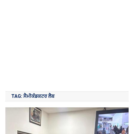
TAG:
ਸੈਮੀਕੰਡਕਟਰ ਲੈਬ