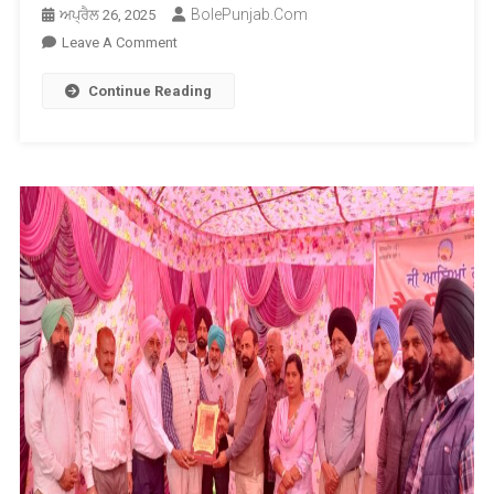
BolePunjab.com
ਅਪ੍ਰੈਲ 26, 2025
On
Leave A Comment
ਦੇਸ਼
Continue Reading
ਭਗਤ
ਆਯੁਰਵੈਦਿਕ
ਕਾਲਜ
ਨੇ
ਆਯੁਰਵੇਦ
ਵਿੱਚ
ਖੁਰਾਕ
ਦੀ
ਮਹੱਤਤਾ
ਉਪਰ
ਕੌਮੀ
ਸੈਮੀਨਾਰ
ਕਰਵਾਇਆ