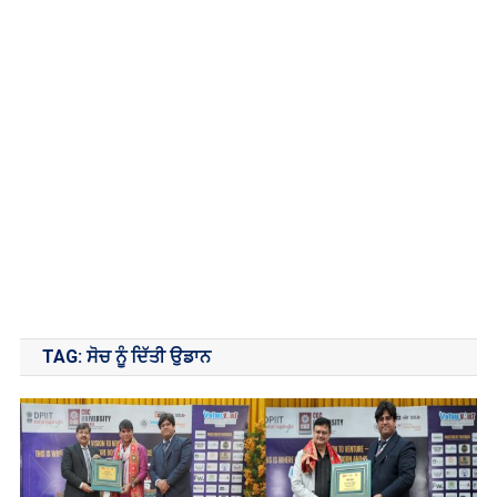
TAG:
ਸੋਚ ਨੂੰ ਦਿੱਤੀ ਉਡਾਨ