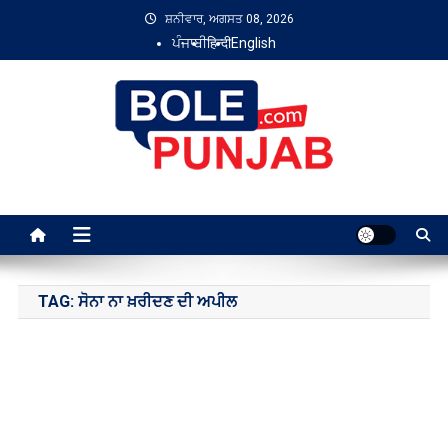
Skip
ਸ਼ਨੀਵਾਰ, ਅਗਸਤ 08, 2026
to
ਪੰਜਾਬੀ
हिन्दी
English
content
Bole Punjab
TAG:
ਸੋਨਾ ਨਾ ਖ਼ਰੀਦਣ ਦੀ ਅਪੀਲ